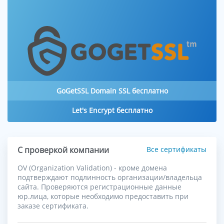
GoGetSSL Domain SSL бесплатно
Let's Encrypt бесплатно
С проверкой компании
Все сертификаты
OV (Organization Validation) - кроме домена
подтверждают подлинность организации/владельца
сайта. Проверяются регистрационные данные
юр.лица, которые необходимо предоставить при
заказе сертификата.