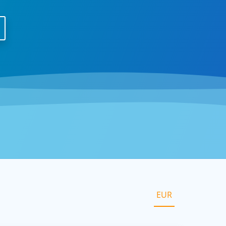
 Амазон
л с
 для
боты на
EUR