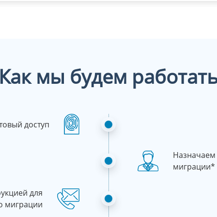
Как мы будем работат
стовый доступ
Назначаем 
миграции*
рукцией для
о миграции