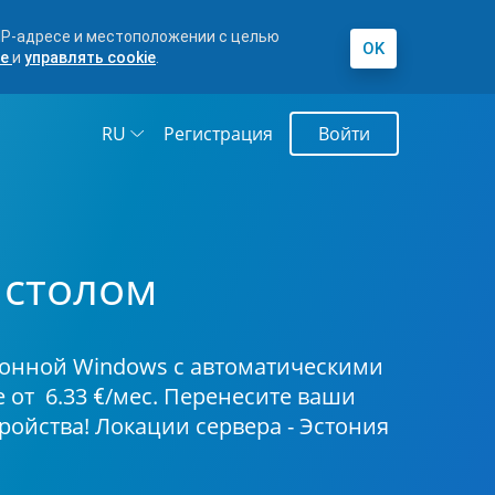
 IP-адресе и местоположении с целью
OK
ше
и
управлять cookie
.
RU
Регистрация
Войти
каты
и
ами
ередачи
ас
ного
 столом
т $11.99/
 доменов
ионной Windows с автоматическими
ены gTLD
 рабочее
е от
6.33
/мес. Перенесите ваши
€
ь в
ойства! Локации сервера - Эстония
$
рабочего