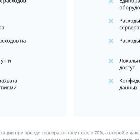
х расходов
Единора
оборудо
Расходы
ра
сервера
асходов на
Расходы
туп и
Локальн
доступ
захвата
Конфиде
твиями
данных
тации при аренде сервера составит около 70%, а второй и дал