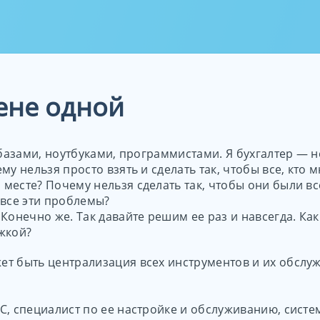
енные серверы
ры с
Серверы для
Серверы для
нные серверы
истратором
Трейдеров
Удаленный сто
x от 64$/мес
выделенным IP
ы, для которых
Серверы для Forex и
безопасной ра
 нужно нанимать
т.п. (роботы, советники
цене одной
Amazon
ина
бесперебойно
работают)
 базами, ноутбуками, программистами. Я бухгалтер — 
у нельзя просто взять и сделать так, чтобы все, кто 
месте? Почему нельзя сделать так, чтобы они были вс
 все эти проблемы?
Конечно же. Так давайте решим ее раз и навсегда. Как
жкой?
т быть централизация всех инструментов и их обслу
С, специалист по ее настройке и обслуживанию, сист