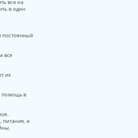
ть все на
ить в один
 и постоянный
м все
т их
, помощь в
роя.
 питания, и
йны.