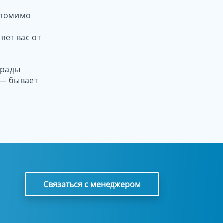
ь помимо
яет вас от
 рады
 — бывает
Связаться с менеджером