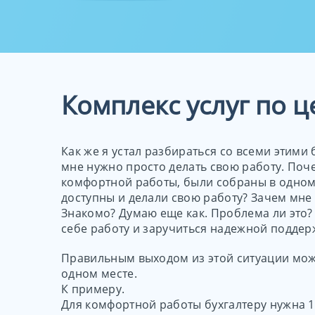
Выдел
Linux
Серве
Выделе
админ
на Linu
Сервер
вам не
Комплекс услуг по 
сисадм
Как же я устал разбираться со всеми этими
мне нужно просто делать свою работу. Почем
комфортной работы, были собраны в одном 
доступны и делали свою работу? Зачем мне
Знакомо? Думаю еще как. Проблема ли это? 
себе работу и заручиться надежной поддер
Правильным выходом из этой ситуации може
одном месте.
К примеру.
Для комфортной работы бухгалтеру нужна 1