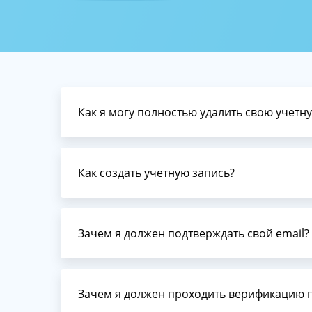
Выдел
Linux
Серве
Выделе
админ
на Linu
Сервер
вам не
сисадм
Как я могу полностью удалить свою учетн
Как создать учетную запись?
Зачем я должен подтверждать свой email?
Зачем я должен проходить верификацию 