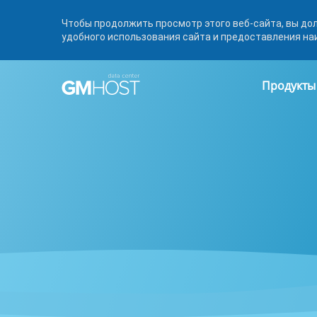
Чтобы продолжить просмотр этого веб-сайта, вы до
удобного использования сайта и предоставления на
Продукты
Linux 
Дешев
Оплат
Быстры
Недоро
Выбери
образы
Linux п
вас сп
управле
от 3.99
мес
Докум
Windo
Юриди
Лиценз
Серве
докуме
Window
Сервер
помощь
удален
админи
бизнес
9.99$/м