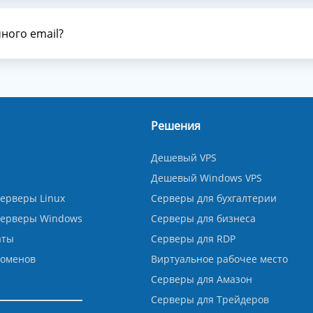
ного email?
Решения
Дешевый VPS
Дешевый Windows VPS
ерверы Linux
Серверы для бухгалтерии
серверы Windows
Серверы для бизнеса
аты
Серверы для RDP
доменов
Виртуальное рабочее место
Серверы для Амазон
Серверы для Трейдеров