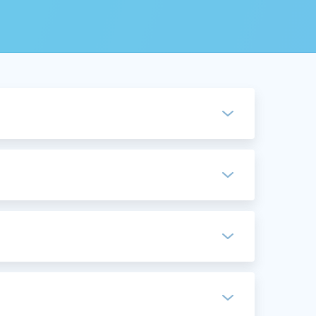
 Амазон
л с
 для
боты на